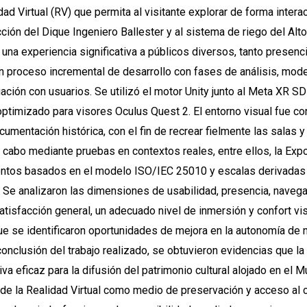
ad Virtual (RV) que permita al visitante explorar de forma intera
cción del Dique Ingeniero Ballester y al sistema de riego del Alto
 una experiencia significativa a públicos diversos, tanto presen
 proceso incremental de desarrollo con fases de análisis, mode
ación con usuarios. Se utilizó el motor Unity junto al Meta XR S
 optimizado para visores Oculus Quest 2. El entorno visual fue co
cumentación histórica, con el fin de recrear fielmente las salas
 a cabo mediante pruebas en contextos reales, entre ellos, la Ex
mentos basados en el modelo ISO/IEC 25010 y escalas derivadas
 Se analizaron las dimensiones de usabilidad, presencia, navegac
atisfacción general, un adecuado nivel de inmersión y confort vis
e se identificaron oportunidades de mejora en la autonomía de n
nclusión del trabajo realizado, se obtuvieron evidencias que l
va eficaz para la difusión del patrimonio cultural alojado en el 
 de la Realidad Virtual como medio de preservación y acceso al c