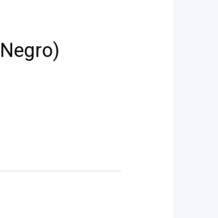
 Negro)
s