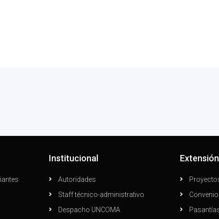
Institucional
Extensió
iantes
Autoridades
Proyecto
Staff técnico-administrativo
Convenio
Despacho UNCOMA
Pasantía