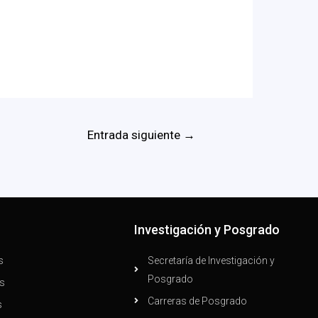
Entrada siguiente
→
n
Investigación y Posgrado
s
Secretaría de Investigación y
Posgrado
s
Carreras de Posgrado
s