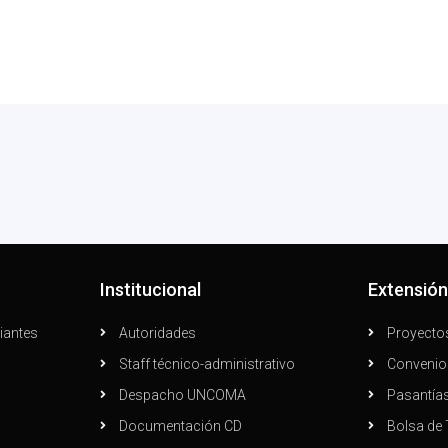
Institucional
Extensió
iantes
Autoridades
Proyecto
Staff técnico-administrativo
Convenio
Despacho UNCOMA
Pasantía
Documentación CD
Bolsa de 