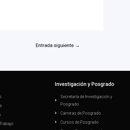
Entrada siguiente
→
n
Investigación y Posgrado
s
Secretaría de Investigación y
Posgrado
s
Carreras de Posgrado
s
Cursos de Posgrado
Trabajo