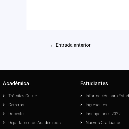
←
Entrada anterior
Académica
Estudiantes
Trámites Online
Información para Estud
Carreras
Ingresantes
Docentes
Inscripciones 2022
Departamentos Académicos
Nuevos Graduados