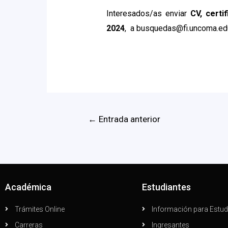
Interesados/as enviar
CV, certi
2024
, a busquedas@fi.uncoma.edu.
←
Entrada anterior
Académica
Estudiantes
Trámites Online
Información para Estud
Carreras
Ingresantes