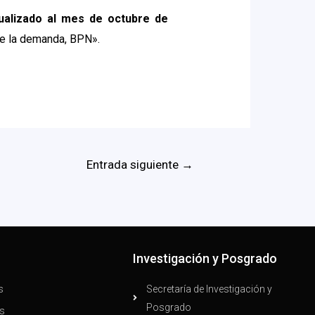
ualizado al mes de octubre de
de la demanda, BPN».
Entrada siguiente
→
n
Investigación y Posgrado
s
Secretaría de Investigación y
Posgrado
s