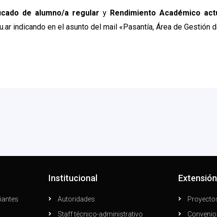
ficado de alumno/a regular
y
Rendimiento Académico act
ar indicando en el asunto del mail «Pasantía, Área de Gestión 
Institucional
Extensió
iantes
Autoridades
Proyecto
Staff técnico-administrativo
Convenio