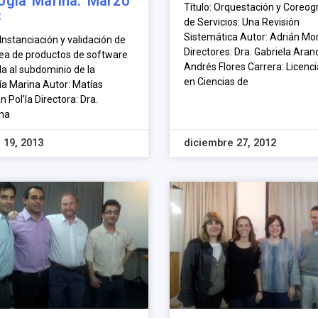
ogía Marina. Marzo
Título: Orquestación y Coreog
3
de Servicios: Una Revisión
Sistemática Autor: Adrián Mo
 Instanciación y validación de
Directores: Dra. Gabriela Aran
nea de productos de software
Andrés Flores Carrera: Licenc
da al subdominio de la
en Ciencias de
ía Marina Autor: Matías
 Pol’la Directora: Dra.
na
 19, 2013
diciembre 27, 2012