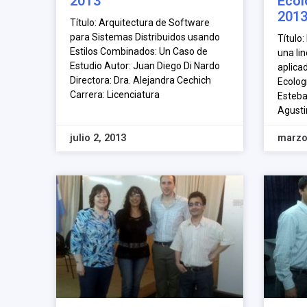
2013
Ecol
201
Título: Arquitectura de Software
para Sistemas Distribuidos usando
Título:
Estilos Combinados: Un Caso de
una li
Estudio Autor: Juan Diego Di Nardo
aplica
Directora: Dra. Alejandra Cechich
Ecolog
Carrera: Licenciatura
Esteban
Agusti
julio 2, 2013
marzo