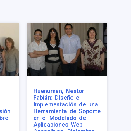
Huenuman, Nestor
Fabián: Diseño e
Implementación de una
sión
Herramienta de Soporte
bre
en el Modelado de
Aplicaciones Web