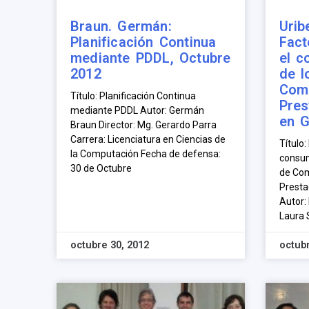
Braun. Germán:
Urib
Planificación Continua
Fact
mediante PDDL, Octubre
el c
2012
de l
Comp
Título: Planificación Continua
Pres
mediante PDDL Autor: Germán
en G
Braun Director: Mg. Gerardo Parra
Carrera: Licenciatura en Ciencias de
Título:
la Computación Fecha de defensa:
consum
30 de Octubre
de Com
Presta
Autor: 
Laura
octubre 30, 2012
octubr