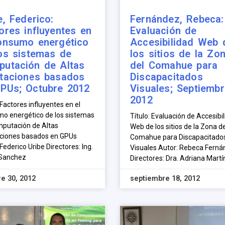
e, Federico:
Fernández, Rebeca:
ores influyentes en
Evaluación de
onsumo energético
Accesibilidad Web 
os sistemas de
los sitios de la Zo
utación de Altas
del Comahue para
taciones basados
Discapacitados
PUs; Octubre 2012
Visuales; Septiemb
2012
 Factores influyentes en el
o energético de los sistemas
Título: Evaluación de Accesibi
putación de Altas
Web de los sitios de la Zona de
ciones basados en GPUs
Comahue para Discapacitado
Federico Uribe Directores: Ing.
Visuales Autor: Rebeca Fern
 Sanchez
Directores: Dra. Adriana Martí
e 30, 2012
septiembre 18, 2012