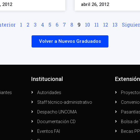
5, 2012
abril 26, 2012
nterior
1
2
3
4
5
6
7
8
9
10
11
12
13
Siguien
Volver a Nuevos Graduados
Institucional
Extensió
iantes
Autoridades
Proyecto
Staff técnico-administrativo
Convenio
Despacho UNCOMA
Pasantía
Documentación CD
Bolsa de 
Eventos FAI
Becas P