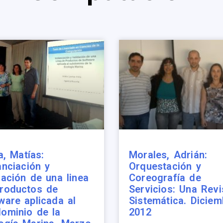
la, Matías:
Morales, Adrián:
anciación y
Orquestación y
dación de una linea
Coreografía de
roductos de
Servicios: Una Revi
ware aplicada al
Sistemática. Diciem
ominio de la
2012