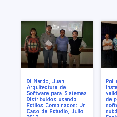
Di Nardo, Juan:
Pol’
Arquitectura de
Inst
Software para Sistemas
vali
Distribuidos usando
de p
Estilos Combinados: Un
soft
Caso de Estudio, Julio
subd