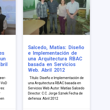
Salcedo, Matías: Diseño
es
e Implementación de
 un
una Arquitectura RBAC
bril
basada en Servicios
Web. Abril 2012
eer-
Título: Diseño e Implementación de
P-VoD
una Arquitectura RBAC basada en
res:
Servicios Web Autor: Matías Salcedo
r
Director: C.C. Jorge Sznek Fecha de
 en
defensa: Abril 2012