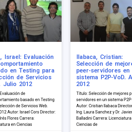
, Israel: Evaluación
Ilabaca, Cristian:
Comportamiento
Selección de mejor
do en Testing para
peer-servidores en
cción de Servicios
sistema P2P-VoD. A
 Julio 2012
2012
 Evaluación de
Título: Selección de mejores p
tamiento basado en Testing
servidores en un sistema P2
elección de Servicios Web.
Autor: Cristian Ilabaca Directo
012 Autor: Israel Cors Director:
Ing. Laura Sanchez y Dr. Javie
rés Flores Carrera:
Balladini Carrera: Licenciatura
iatura en Ciencias
Ciencias de