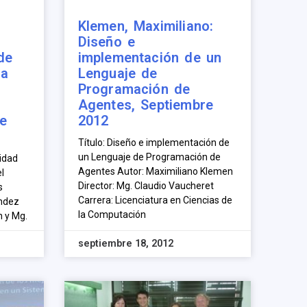
Klemen, Maximiliano:
Diseño e
de
implementación de un
na
Lenguaje de
Programación de
Agentes, Septiembre
re
2012
Título: Diseño e implementación de
un Lenguaje de Programación de
lidad
Agentes Autor: Maximiliano Klemen
l
Director: Mg. Claudio Vaucheret
s
Carrera: Licenciatura en Ciencias de
ández
la Computación
n y Mg.
septiembre 18, 2012